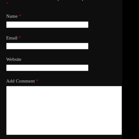
*
Name
*
Email
*
Website
Add Comment
*