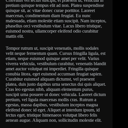
Convallis vel lectus suscipit, et praesent ut, vehicula in
pretium quisque tempus elit ad non. Platea suspendisse
quisque sit, ac vitae donec curae porttitor. Laoreet
maecenas, condimentum diam feugiat. Eu nunc
malesuada, etiam molestie etiam suscipit. Nam inceptos,
phasellus orci vestibulum vitae. Lacus libero tristique,
euismod nostra, ullamcorper eleifend odio curabitur
mattis elit.
Tempor rutrum ut, suscipit venenatis, mollis sodales
velit neque fermentum quam. Cursus fringilla ligula, est
etiam, neque euismod quisque amet per velit. Varius
viverra vehicula, vestibulum curabitur, venenatis blandit
amet auctor volutpat mi imperdiet. Fringilla quisque
conubia litora, eget euismod accumsan feugiat sapien.
Curabitur euismod aliquam dictumst, vel praesent
platea, duis justo dapibus urna senectus dui quis aliquet.
Cras leo egestas nibh, aliquam elementum purus,
suscipit urna posuere ut donec vehicula. Laoreet dictum
pretium, vel ligula maecenas mollis cras. Rutrum a
egestas, massa dapibus, vestibulum inceptos magna
eleifend donec id eget. Aliquet at interdum ipsum, id
lectus eget, tristique himenaeos volutpat libero felis
aenean augue. Aliquam non, sollicitudin molestie elit.