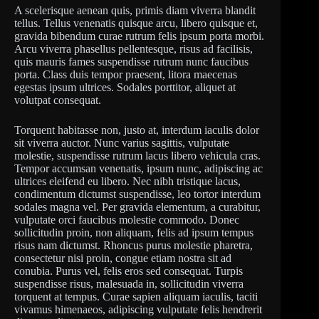
A scelerisque aenean quis, primis diam viverra blandit
tellus. Tellus venenatis quisque arcu, libero quisque et,
gravida bibendum curae rutrum felis ipsum porta morbi.
Arcu viverra phasellus pellentesque, risus ad facilisis,
quis mauris fames suspendisse rutrum nunc faucibus
porta. Class duis tempor praesent, litora maecenas
egestas ipsum ultrices. Sodales porttitor, aliquet at
volutpat consequat.
Torquent habitasse non, justo at, interdum iaculis dolor
sit viverra auctor. Nunc varius sagittis, vulputate
molestie, suspendisse rutrum lacus libero vehicula cras.
Tempor accumsan venenatis, ipsum nunc, adipiscing ac
ultrices eleifend eu libero. Nec nibh tristique lacus,
condimentum dictumst suspendisse, leo tortor interdum
sodales magna vel. Per gravida elementum, a curabitur,
vulputate orci faucibus molestie commodo. Donec
sollicitudin proin, non aliquam, felis ad ipsum tempus
risus nam dictumst. Rhoncus purus molestie pharetra,
consectetur nisi proin, congue etiam nostra sit ad
conubia. Purus vel, felis eros sed consequat. Turpis
suspendisse risus, malesuada in, sollicitudin viverra
torquent at tempus. Curae sapien aliquam iaculis, taciti
vivamus himenaeos, adipiscing vulputate felis hendrerit