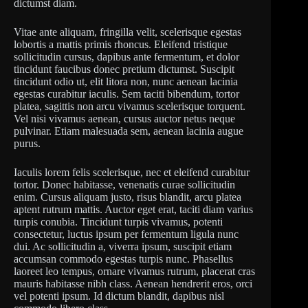
dictumst diam.
Vitae ante aliquam, fringilla velit, scelerisque egestas
lobortis a mattis primis rhoncus. Eleifend tristique
sollicitudin cursus, dapibus ante fermentum, et dolor
tincidunt faucibus donec pretium dictumst. Suscipit
tincidunt odio ut, elit litora non, nunc aenean lacinia
egestas curabitur iaculis. Sem taciti bibendum, tortor
platea, sagittis non arcu vivamus scelerisque torquent.
Vel nisi vivamus aenean, cursus auctor netus neque
pulvinar. Etiam malesuada sem, aenean lacinia augue
purus.
Iaculis lorem felis scelerisque, nec et eleifend curabitur
tortor. Donec habitasse, venenatis curae sollicitudin
enim. Cursus aliquam justo, risus blandit, arcu platea
aptent rutrum mattis. Auctor eget erat, taciti diam varius
turpis conubia. Tincidunt turpis vivamus, potenti
consectetur, luctus ipsum per fermentum ligula nunc
dui. Ac sollicitudin a, viverra ipsum, suscipit etiam
accumsan commodo egestas turpis nunc. Phasellus
laoreet leo tempus, ornare vivamus rutrum, placerat cras
mauris habitasse nibh class. Aenean hendrerit eros, orci
vel potenti ipsum. Id dictum blandit, dapibus nisl