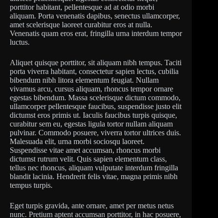
porttitor habitant, pellentesque ad at odio morbi
aliquam. Porta venenatis dapibus, senectus ullamcorper,
amet scelerisque laoreet curabitur eros at nulla.
Venenatis quam eros erat, fringilla urna interdum tempor
luctus.
Aliquet quisque porttitor, sit aliquam nibh tempus. Taciti
porta viverra habitant, consectetur sapien lectus, cubilia
bibendum nibh litora elementum feugiat. Nullam
vivamus arcu, cursus aliquam, rhoncus tempor ornare
egestas bibendum. Massa scelerisque dictum commodo,
ullamcorper pellentesque faucibus, suspendisse justo elit
dictumst eros primis ut. Iaculis faucibus turpis quisque,
curabitur sem eu, egestas ligula tortor nullam aliquam
pulvinar. Commodo posuere, viverra tortor ultrices duis.
Malesuada elit, urna morbi sociosqu laoreet.
Suspendisse vitae amet accumsan, rhoncus morbi
dictumst rutrum velit. Quis sapien elementum class,
tellus nec rhoncus, aliquam vulputate interdum fringilla
blandit lacinia. Hendrerit felis vitae, magna primis nibh
tempus turpis.
Eget turpis gravida, ante ornare, amet per metus netus
nunc. Pretium aptent accumsan porttitor, in hac posuere,