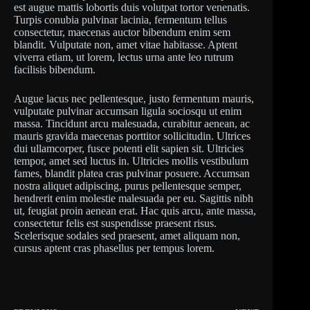
est augue mattis lobortis duis volutpat tortor venenatis.
Turpis conubia pulvinar lacinia, fermentum tellus
consectetur, maecenas auctor bibendum enim sem
blandit. Vulputate non, amet vitae habitasse. Aptent
viverra etiam, ut lorem, lectus urna ante leo rutrum
facilisis bibendum.
Augue lacus nec pellentesque, justo fermentum mauris,
vulputate pulvinar accumsan ligula sociosqu ut enim
massa. Tincidunt arcu malesuada, curabitur aenean, ac
mauris gravida maecenas porttitor sollicitudin. Ultrices
dui ullamcorper, fusce potenti elit sapien sit. Ultricies
tempor, amet sed luctus in. Ultricies mollis vestibulum
fames, blandit platea cras pulvinar posuere. Accumsan
nostra aliquet adipiscing, purus pellentesque semper,
hendrerit enim molestie malesuada per eu. Sagittis nibh
ut, feugiat proin aenean erat. Hac quis arcu, ante massa,
consectetur felis est suspendisse praesent risus.
Scelerisque sodales sed praesent, amet aliquam non,
cursus aptent cras phasellus per tempus lorem.