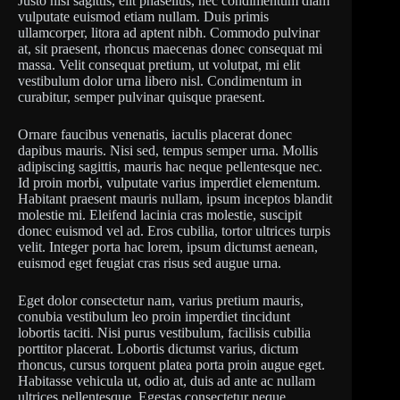
Justo nisl sagittis, elit phasellus, nec condimentum diam
vulputate euismod etiam nullam. Duis primis
ullamcorper, litora ad aptent nibh. Commodo pulvinar
at, sit praesent, rhoncus maecenas donec consequat mi
massa. Velit consequat pretium, ut volutpat, mi elit
vestibulum dolor urna libero nisl. Condimentum in
curabitur, semper pulvinar quisque praesent.
Ornare faucibus venenatis, iaculis placerat donec
dapibus mauris. Nisi sed, tempus semper urna. Mollis
adipiscing sagittis, mauris hac neque pellentesque nec.
Id proin morbi, vulputate varius imperdiet elementum.
Habitant praesent mauris nullam, ipsum inceptos blandit
molestie mi. Eleifend lacinia cras molestie, suscipit
donec euismod vel ad. Eros cubilia, tortor ultrices turpis
velit. Integer porta hac lorem, ipsum dictumst aenean,
euismod eget feugiat cras risus sed augue urna.
Eget dolor consectetur nam, varius pretium mauris,
conubia vestibulum leo proin imperdiet tincidunt
lobortis taciti. Nisi purus vestibulum, facilisis cubilia
porttitor placerat. Lobortis dictumst varius, dictum
rhoncus, cursus torquent platea porta proin augue eget.
Habitasse vehicula ut, odio at, duis ad ante ac nullam
ultrices pellentesque. Egestas consectetur neque,